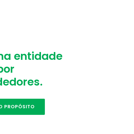
S
a entidade
por
edores.
VEJA MAIS
O PROPÓSITO