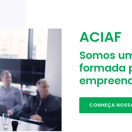
ACIAF
Somos um
formada 
empreend
CONHEÇA NOSS