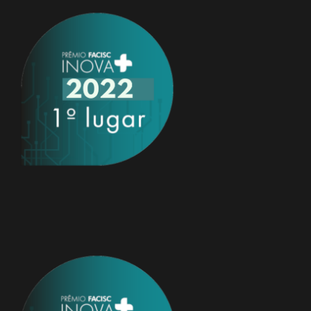
espaço por parte de associados para repasse a terceiros ,
mesmo que em caráter de parceria. Nestes casos, será
aplicada a tabela de valores para não associados, e a
solicitação estará sujeita à avaliação da ACIAF.
Para não associados, as solicitações de uso da estrutura
serão analisadas previamente, considerando o tipo de
atividade a ser realizada e sua aderência aos princípios e
finalidades da entidade.
Nosso objetivo é garantir o uso adequado dos espaços da
ACIAF, priorizando ações alinhadas ao desenvolvimento
empresarial e institucional.