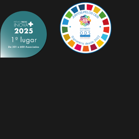
Edição Nº 03
 07
Setembro/2018
21
Edição Nº 01
 02
Janeiro/2018
018