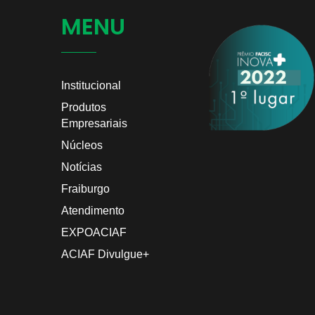
MENU
Edição
Edição Nº 10
Abril
Dezembro 2023
Institucional
Produtos
Empresariais
Núcleos
Notícias
Fraiburgo
Atendimento
EXPOACIAF
ACIAF Divulgue+
Edição Nº 0
Edição Nº 06
Junho/2020