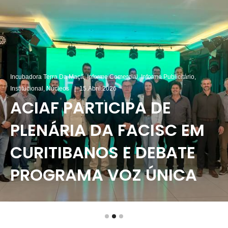
Incubadora Terra Da Maçã
,
Informe Comercial
,
Informe Publicitário
,
Institucional
,
Núcleos
15.abril.2026
ACIAF PARTICIPA DE
PLENÁRIA DA FACISC EM
CURITIBANOS E DEBATE
PROGRAMA VOZ ÚNICA