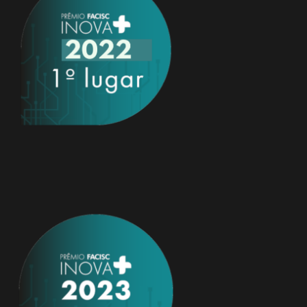
Jeferson Argenton
01/01/2020 à 31/12/2021 | 01/01/2022 à 31/12/2023
Sidnei Rezzadori
Conselheiro
Cristiane Rezzadori
Agente de Registro e Auxiliar Administrativo