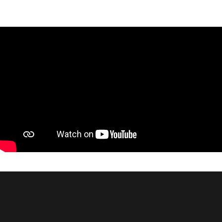
2019
2022
2018
2023
2017
Elisabete Zenere
2024
01/01/2024 à 31/12/2025