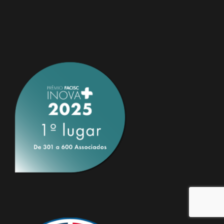
Elaís Ferreira Do Amaral
Auxiliar Administrativo
Luiz Felipe Torcatto Zanella
01/01/2016 à 31/01/2017