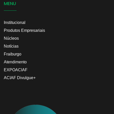
MENU
2016
Institucional
Cleiton Odorizzi Betineli
Produtos Empresariais
2025
Núcleos
Conselheiro
Suliane Tomazini
Notícias
2014/2015
Secretária Executiva
Fraiburgo
Atendimento
EXPOACIAF
ACIAF Divulgue+