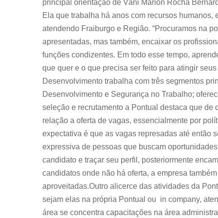
principal orientação de Vâni Marion Rocha Berna
Ela que trabalha há anos com recursos humanos,
atendendo Fraiburgo e Região. “Procuramos na po
apresentadas, mas também, encaixar os profissio
funções condizentes. Em todo esse tempo, aprend
que quer e o que precisa ser feito para atingir seu
Desenvolvimento trabalha com três segmentos prin
Desenvolvimento e Segurança no Trabalho; oferec
seleção e recrutamento a Pontual destaca que de 
relação a oferta de vagas, essencialmente por pol
expectativa é que as vagas represadas até então
expressiva de pessoas que buscam oportunidades 
candidato e traçar seu perfil, posteriormente enc
candidatos onde não há oferta, a empresa também
aproveitadas.Outro alicerce das atividades da Pon
sejam elas na própria Pontual ou in company, at
área se concentra capacitações na área administrat