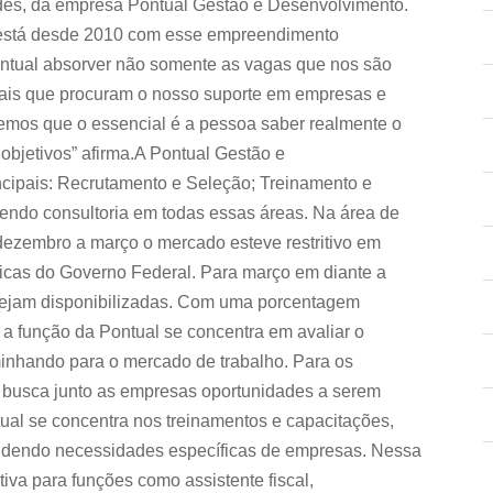
rdes, da empresa Pontual Gestão e Desenvolvimento.
 está desde 2010 com esse empreendimento
ntual absorver não somente as vagas que nos são
nais que procuram o nosso suporte em empresas e
emos que o essencial é a pessoa saber realmente o
s objetivos” afirma.A Pontual Gestão e
cipais: Recrutamento e Seleção; Treinamento e
endo consultoria em todas essas áreas. Na área de
dezembro a março o mercado esteve restritivo em
íticas do Governo Federal. Para março em diante a
 sejam disponibilizadas. Com uma porcentagem
a função da Pontual se concentra em avaliar o
aminhando para o mercado de trabalho. Para os
 busca junto as empresas oportunidades a serem
tual se concentra nos treinamentos e capacitações,
endendo necessidades específicas de empresas. Nessa
iva para funções como assistente fiscal,