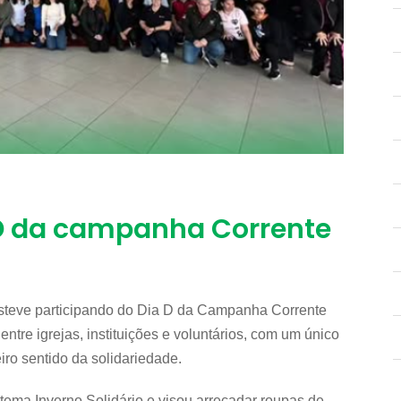
 D da campanha Corrente
steve participando do Dia D da Campanha Corrente
ntre igrejas, instituições e voluntários, com um único
iro sentido da solidariedade.
ema Inverno Solidário e visou arrecadar roupas de