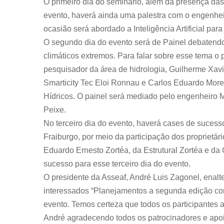
O primeiro dia do seminário, além da presença das 
evento, haverá ainda uma palestra com o engenhei
ocasião será abordado a Inteligência Artificial par
O segundo dia do evento será de Painel debatend
climáticos extremos. Para falar sobre esse tema o
pesquisador da área de hidrologia, Guilherme Xavi
Smarticity Tec Eloi Ronnau e Carlos Eduardo Morel
Hídricos. O painel será mediado pelo engenheiro M
Peixe.
No terceiro dia do evento, haverá cases de suces
Fraiburgo, por meio da participação dos propriet
Eduardo Ernesto Zortéa, da Estrutural Zortéa e d
sucesso para esse terceiro dia do evento.
O presidente da Asseaf, André Luis Zagonel, enalt
interessados “Planejamentos a segunda edição com
evento. Temos certeza que todos os participantes
André agradecendo todos os patrocinadores e apo