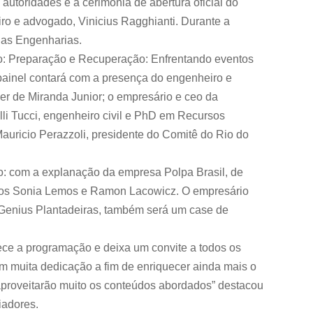
autoridades e a cerimônia de abertura oficial do
ro e advogado, Vinicius Ragghianti. Durante a
a as Engenharias.
o: Preparação e Recuperação: Enfrentando eventos
 painel contará com a presença do engenheiro e
er de Miranda Junior; o empresário e ceo da
li Tucci, engenheiro civil e PhD em Recursos
auricio Perazzoli, presidente do Comitê do Rio do
so: com a explanação da empresa Polpa Brasil, de
ários Sonia Lemos e Ramon Lacowicz. O empresário
a Genius Plantadeiras, também será um case de
ece a programação e deixa um convite a todos os
 muita dedicação a fim de enriquecer ainda mais o
 aproveitarão muito os conteúdos abordados” destacou
iadores.