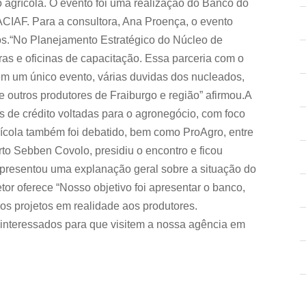
o agrícola. O evento foi uma realização do Banco do
ACIAF. Para a consultora, Ana Proença, o evento
s.“No Planejamento Estratégico do Núcleo de
as e oficinas de capacitação. Essa parceria com o
 em um único evento, várias duvidas dos nucleados,
 outros produtores de Fraiburgo e região” afirmou.A
as de crédito voltadas para o agronegócio, com foco
rícola também foi debatido, bem como ProAgro, entre
rto Sebben Covolo, presidiu o encontro e ficou
 apresentou uma explanação geral sobre a situação do
tor oferece “Nosso objetivo foi apresentar o banco,
 os projetos em realidade aos produtores.
nteressados para que visitem a nossa agência em