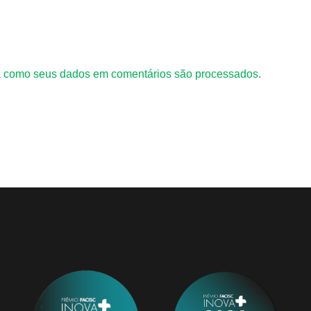
 como seus dados em comentários são processados
.