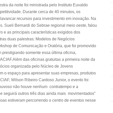
tra da noite foi ministrada pelo Instituto Euvaldo
petitividade. Durante cerca de 40 minutos, os
lavancar recursos para investimento em inovação. Na
s. Sueli Bernardi do Sebrae regional meio oeste, falou
 e as principais características exigidos dos
utras duas palestras: Modelos de Negócios
rkshop de Comunicação e Oratória, que foi promovido
 prestigiando somente essa última oficina,
ACIAF.Além das oficinas gratuitas a primeira noite da
cios organizada pelo Núcleo de Jovens
am o espaço para apresentar suas empresas, produtos
ACIAF, Wilson Ribeiro Cardoso Junior, o evento foi
chuvoso não houve nenhum contratempo e a
ue seguirá outros três dias ainda mais movimentados”
oas estiveram percorrendo o centro de eventos nesse