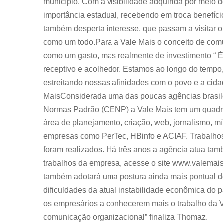
município. Com a visibilidade adquirida por meio
importância estadual, recebendo em troca benefício
também desperta interesse, que passam a visitar o
como um todo.Para a Vale Mais o conceito de comu
como um gasto, mas realmente de investimento “ É 
receptivo e acolhedor. Estamos ao longo do tempo, 
estreitando nossas afinidades com o povo e a cida
MaisConsiderada uma das poucas agências brasile
Normas Padrão (CENP) a Vale Mais tem um quadro 
área de planejamento, criação, web, jornalismo, m
empresas como PerTec, HBinfo e ACIAF. Trabalhos
foram realizados. Há três anos a agência atua t
trabalhos da empresa, acesse o site www.valemai
também adotará uma postura ainda mais pontual de
dificuldades da atual instabilidade econômica do 
os empresários a conhecerem mais o trabalho da V
comunicação organizacional” finaliza Thomaz.