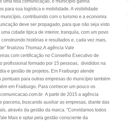
 de uma boa comunicação, o município ganha
s para sua logística e mobilidade. A visibilidade
 município, contribuindo com o turismo e a economia
nicação deve ser propagado, para que não seja visto
uma cidade típica de interior, tranquila, com um povo
construindo histórias e resultados e, cada vez mais,
de” finalizou Thomaz.A agência Vale
iras com certificação no Conselho Executivo de
profissional formado por 15 pessoas, divididos na
ídia e gestão de projetos. Em Fraiburgo atende
 pontuais para outras empresas do município também
ambém em Fraiburgo. Para conhecer um pouco os
scomunicacao.com.br A partir de 2015 a agência
 parceria, buscando auxiliar as empresas, diante das
país, através da gestão da marca. “Convidamos todos
ale Mais e optar pela gestão consciente da