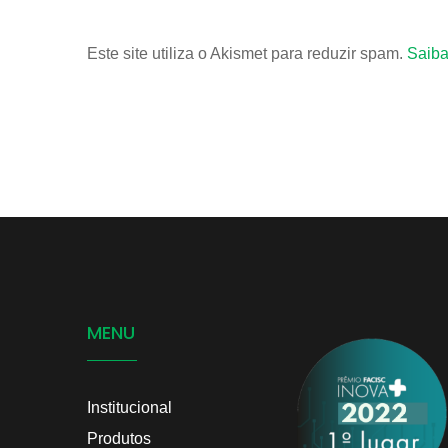
Este site utiliza o Akismet para reduzir spam.
Saiba
MENU
Institucional
Produtos