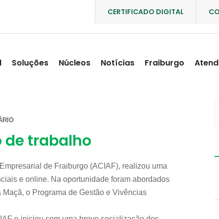
CERTIFICADO DIGITAL
CO
l
Soluções
Núcleos
Notícias
Fraiburgo
Atend
ÁRIO
o de trabalho
ão Empresarial de Fraiburgo (ACIAF), realizou uma
nciais e online. Na oportunidade foram abordados
da Maçã, o Programa de Gestão e Vivências
CIAF e iniciou com uma breve socialização dos