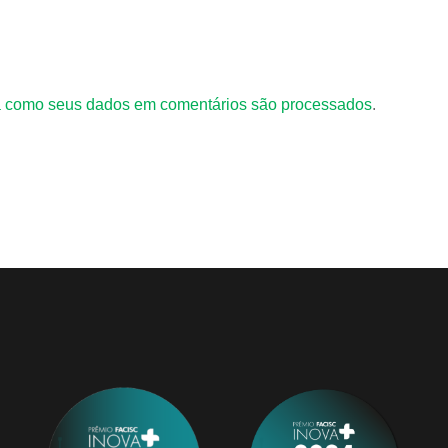
 como seus dados em comentários são processados
.