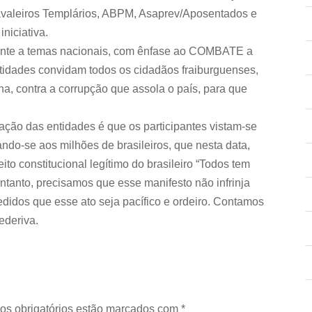
avaleiros Templários, ABPM, Asaprev/Aposentados e
niciativa.
mente a temas nacionais, com ênfase ao COMBATE a
dades convidam todos os cidadãos fraiburguenses,
na, contra a corrupção que assola o país, para que
ação das entidades é que os participantes vistam-se
ndo-se aos milhões de brasileiros, que nesta data,
to constitucional legítimo do brasileiro “Todos tem
ntanto, precisamos que esse manifesto não infrinja
pedidos que esse ato seja pacífico e ordeiro. Contamos
ederiva.
os obrigatórios estão marcados com
*