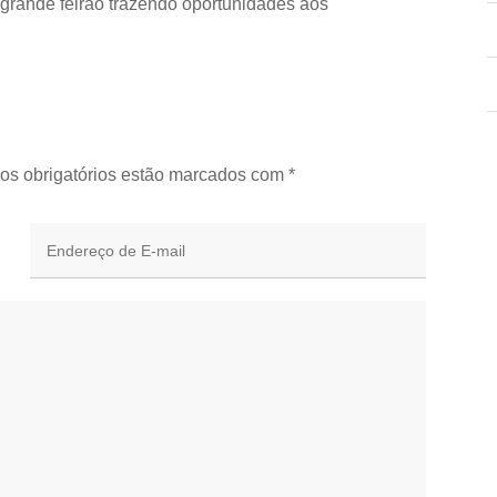
 grande feirão trazendo oportunidades aos
os obrigatórios estão marcados com
*