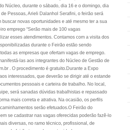
o Núcleo, durante o sábado, dia 16 e o domingo, dia
 Pessoas, Arieli Dalanhol Serafini, o feirão será
m buscar novas oportunidades e até mesmo ter a sua
eiro emprego “Serão mais de 100 vagas
alizar esses atendimentos. Contamos com a visita dos
sponibilizadas durante o Feirão estão sendo
 todas as empresas que ofertam vagas de emprego.
nifestá-las aos integrantes do Núcleo de Gestão de
.br . O procedimento é gratuito.Durante a Expo
os interessados, que deverão se dirigir até o estande
umentos pessoais e carteira de trabalho. No local,
quipe, será sanadas dúvidas trabalhistas e repassado
rma mais correta e atrativa. Na ocasião, os perfils
encaminhamentos serão efetuados.O Feirão do
 em se cadastrar nas vagas oferecidas poderão fazê-lo
is diversas, no ramo técnico, profissional, de