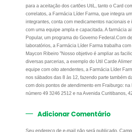
para a aceitação dos cartões UtiL, tanto o Card 
correlatos, a Farmácia Líder Farma, que integra u
integrantes, conta com medicamentos nacionais e 
com uma equipe ampla e capacitada. A farmácia 
Popular, um programa do Governo Federal.Com d
laboratórios, a Farmácia Líder Farma trabalha co
Maycon Ribeiro ”Nosso objetivo é ampliar as facili
diversas parcerias, a exemplo do Util Carde Alim
equipe com oito atendentes, a Farmácia Líder Farm
nos sábados das 8 às 12, fazendo parte também da
com dois pontos de atendimento em Fraiburgo: na 
número 49 3246 2512 e na Avenida Curitibanos, 4
Adicionar Comentário
Seu endereço de e-mail não será publicado. Camp