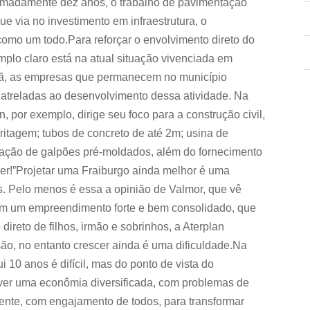
oximadamente dez anos, o trabalho de pavimentação
e via no investimento em infraestrutura, o
omo um todo.Para reforçar o envolvimento direto do
plo claro está na atual situação vivenciada em
çã, as empresas que permanecem no município
 atreladas ao desenvolvimento dessa atividade. Na
n, por exemplo, dirige seu foco para a construção civil,
ritagem; tubos de concreto de até 2m; usina de
talação de galpões pré-moldados, além do fornecimento
scer!”Projetar uma Fraiburgo ainda melhor é uma
s. Pelo menos é essa a opinião de Valmor, que vê
om um empreendimento forte e bem consolidado, que
ireto de filhos, irmão e sobrinhos, a Aterplan
ão, no entanto crescer ainda é uma dificuldade.Na
 10 anos é difícil, mas do ponto de vista do
 ver uma econômia diversificada, com problemas de
ente, com engajamento de todos, para transformar