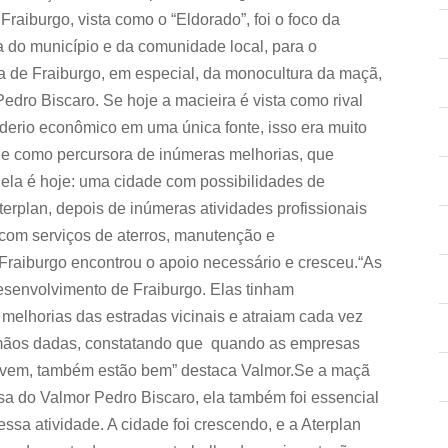
Fraiburgo, vista como o “Eldorado”, foi o foco da
a do município e da comunidade local, para o
 de Fraiburgo, em especial, da monocultura da maçã,
dro Biscaro. Se hoje a macieira é vista como rival
oderio econômico em uma única fonte, isso era muito
ade como percursora de inúmeras melhorias, que
 ela é hoje: uma cidade com possibilidades de
terplan, depois de inúmeras atividades profissionais
ra com serviços de aterros, manutenção e
raiburgo encontrou o apoio necessário e cresceu.“As
senvolvimento de Fraiburgo. Elas tinham
elhorias das estradas vicinais e atraiam cada vez
 mãos dadas, constatando que quando as empresas
 vivem, também estão bem” destaca Valmor.Se a maçã
esa do Valmor Pedro Biscaro, ela também foi essencial
sa atividade. A cidade foi crescendo, e a Aterplan