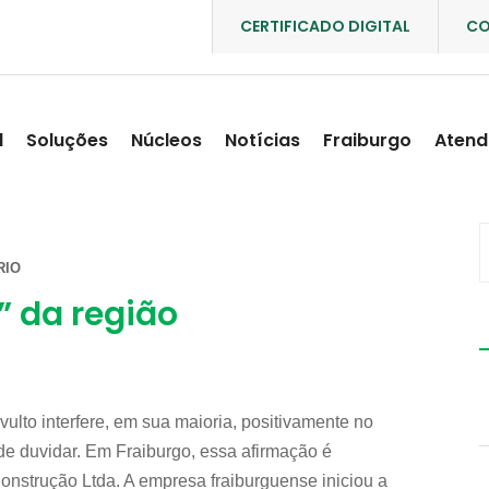
CERTIFICADO DIGITAL
CO
l
Soluções
Núcleos
Notícias
Fraiburgo
Atend
RIO
” da região
ulto interfere, em sua maioria, positivamente no
e duvidar. Em Fraiburgo, essa afirmação é
Construção Ltda. A empresa fraiburguense iniciou a