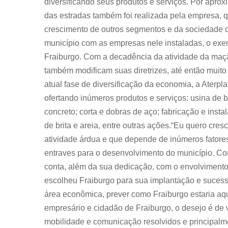
diversificando seus produtos e serviços. Por apr
das estradas também foi realizada pela empresa, qu
crescimento de outros segmentos e da sociedade c
município com as empresas nele instaladas, o exem
Fraiburgo. Com a decadência da atividade da ma
também modificam suas diretrizes, até então muito
atual fase de diversificação da economia, a Aterpla
ofertando inúmeros produtos e serviços: usina de b
concreto; corta e dobras de aço; fabricação e ins
de brita e areia, entre outras ações.“Eu quero cre
atividade árdua e que depende de inúmeros fatore
entraves para o desenvolvimento do município. C
conta, além da sua dedicação, com o envolvimento d
escolheu Fraiburgo para sua implantação e sucess
área econômica, prever como Fraiburgo estaria aqui
empresário e cidadão de Fraiburgo, o desejo é de
mobilidade e comunicação resolvidos e principalm