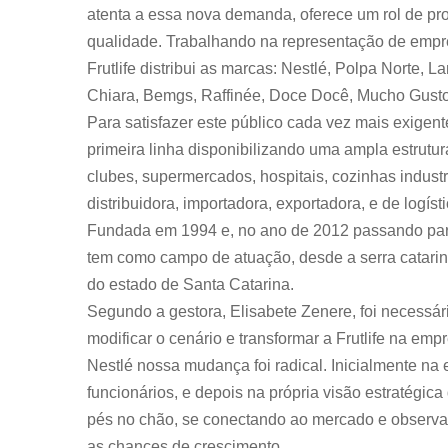
atenta a essa nova demanda, oferece um rol de pro
qualidade. Trabalhando na representação de empr
Frutlife distribui as marcas: Nestlé, Polpa Norte,
Chiara, Bemgs, Raffinée, Doce Docê, Mucho Gusto,
Para satisfazer este público cada vez mais exigen
primeira linha disponibilizando uma ampla estrutur
clubes, supermercados, hospitais, cozinhas industri
distribuidora, importadora, exportadora, e de logíst
Fundada em 1994 e, no ano de 2012 passando par
tem como campo de atuação, desde a serra catarin
do estado de Santa Catarina.
Segundo a gestora, Elisabete Zenere, foi necessári
modificar o cenário e transformar a Frutlife na e
Nestlé nossa mudança foi radical. Inicialmente na
funcionários, e depois na própria visão estratégic
pés no chão, se conectando ao mercado e observan
as chances de crescimento.