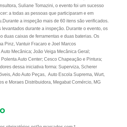
nsultora, Suliane Tomazini, o evento foi um sucesso
cer: a todas as pessoas que participaram e em
u.Durante a inspeção mais de 60 itens são verificados.
s levantados durante a inspeção. Durante o evento, os
o duas caixas de ferramentas e duas baterias. Os
ma Pinz, Vantuir Fracaro e Joel Marcos
 Auto Mecânica; João Veiga Mecânica Geral;
; Polenta Auto Center; Cesco Chapeação e Pintura;
ores dessa iniciativa forma: Superviza, Scherer
omóveis, Ado Auto Peças, Auto Escola Suprema, Wurt,
raes e Moraes Distribuidora, Megabat Comércio, MG
io
os obrigatórios estão marcados com
*