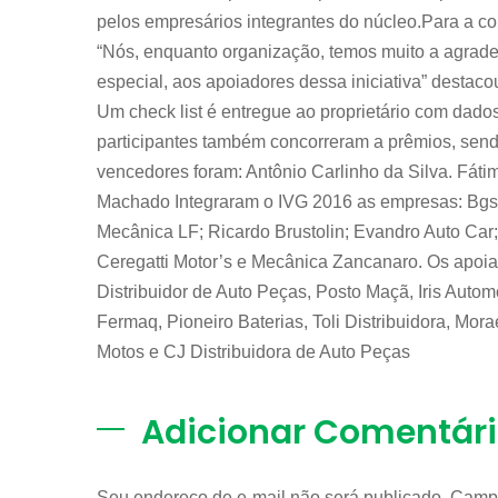
pelos empresários integrantes do núcleo.Para a co
“Nós, enquanto organização, temos muito a agrade
especial, aos apoiadores dessa iniciativa” destaco
Um check list é entregue ao proprietário com dado
participantes também concorreram a prêmios, send
vencedores foram: Antônio Carlinho da Silva. Fáti
Machado Integraram o IVG 2016 as empresas: Bgs
Mecânica LF; Ricardo Brustolin; Evandro Auto Car
Ceregatti Motor’s e Mecânica Zancanaro. Os apoiad
Distribuidor de Auto Peças, Posto Maçã, Iris Aut
Fermaq, Pioneiro Baterias, Toli Distribuidora, Mo
Motos e CJ Distribuidora de Auto Peças
Adicionar Comentár
Seu endereço de e-mail não será publicado. Camp