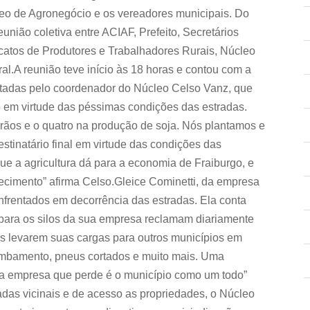
leo de Agronegócio e os vereadores municipais. Do
união coletiva entre ACIAF, Prefeito, Secretários
icatos de Produtores e Trabalhadores Rurais, Núcleo
al.A reunião teve início às 18 horas e contou com a
ntadas pelo coordenador do Núcleo Celso Vanz, que
 em virtude das péssimas condições das estradas.
rãos e o quatro na produção de soja. Nós plantamos e
tinatário final em virtude das condições das
que a agricultura dá para a economia de Fraiburgo, e
cimento” afirma Celso.Gleice Cominetti, da empresa
nfrentados em decorrência das estradas. Ela conta
 para os silos da sua empresa reclamam diariamente
ios levarem suas cargas para outros municípios em
tombamento, pneus cortados e muito mais. Uma
a empresa que perde é o município como um todo”
adas vicinais e de acesso as propriedades, o Núcleo