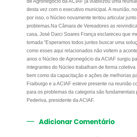
de Agronegócio da ACIAF já viabilizou uma reunião
desta vez com o executivo municipal. A reunião, no
por isso, o Núcleo novamente tentou articular junt
problemas.Na Câmara de Vereadores as reivindica
casa, José Darci Soares França esclareceu que m
tomada “Esperamos todos juntos buscar uma soluçã
como esses aqui relacionados não voltem a aconte
anos o Núcleo de Agronegócio da ACIAF surgiu pa
integrantes do Núcleo trabalham de forma coletiva
bem como da capacitação e ações de melhorias pa
Fraiburgo e a ACIAF esteve presente na reunião c
para os problemas da categoria são fundamentais 
Pederiva, presidente da ACIAF.
Adicionar Comentário