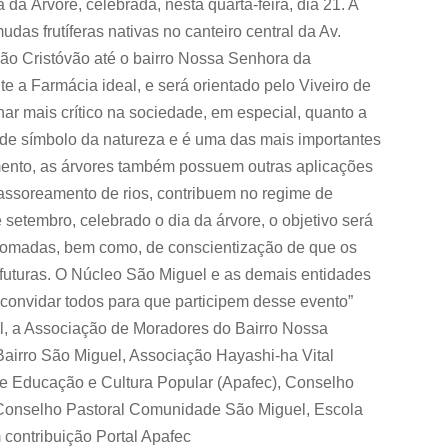
 da Árvore, celebrada, nesta quarta-feira, dia 21. A
das frutíferas nativas no canteiro central da Av.
São Cristóvão até o bairro Nossa Senhora da
te a Farmácia ideal, e será orientado pelo Viveiro de
har mais crítico na sociedade, em especial, quanto a
de símbolo da natureza e é uma das mais importantes
imento, as árvores também possuem outras aplicações
assoreamento de rios, contribuem no regime de
 setembro, celebrado o dia da árvore, o objetivo será
s tomadas, bem como, de conscientização de que os
s futuras. O Núcleo São Miguel e as demais entidades
 convidar todos para que participem desse evento”
el, a Associação de Moradores do Bairro Nossa
airro São Miguel, Associação Hayashi-ha Vital
de Educação e Cultura Popular (Apafec), Conselho
Conselho Pastoral Comunidade São Miguel, Escola
 contribuição Portal Apafec