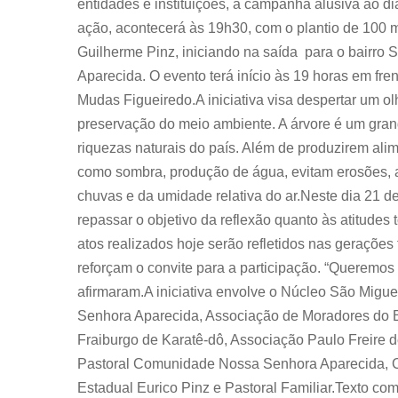
entidades e instituições, a campanha alusiva ao dia
ação, acontecerá às 19h30, com o plantio de 100 mu
Guilherme Pinz, iniciando na saída para o bairro 
Aparecida. O evento terá início às 19 horas em fren
Mudas Figueiredo.A iniciativa visa despertar um ol
preservação do meio ambiente. A árvore é um gran
riquezas naturais do país. Além de produzirem al
como sombra, produção de água, evitam erosões, 
chuvas e da umidade relativa do ar.Neste dia 21 de
repassar o objetivo da reflexão quanto às atitude
atos realizados hoje serão refletidos nas geraçõe
reforçam o convite para a participação. “Queremos
afirmaram.A iniciativa envolve o Núcleo São Migu
Senhora Aparecida, Associação de Moradores do B
Fraiburgo de Karatê-dô, Associação Paulo Freire 
Pastoral Comunidade Nossa Senhora Aparecida, 
Estadual Eurico Pinz e Pastoral Familiar.Texto com