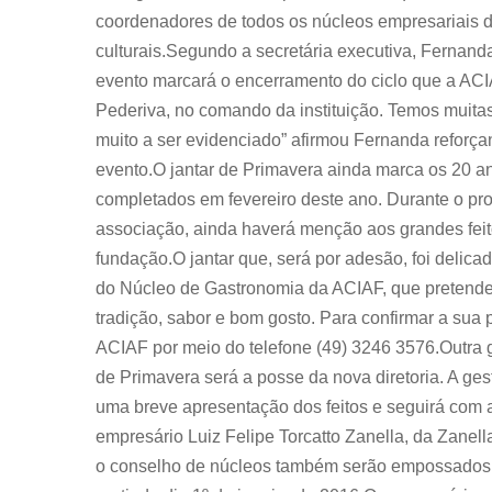
coordenadores de todos os núcleos empresariais d
culturais.Segundo a secretária executiva, Fernanda
evento marcará o encerramento do ciclo que a AC
Pederiva, no comando da instituição. Temos muita
muito a ser evidenciado” afirmou Fernanda reforça
evento.O jantar de Primavera ainda marca os 20 a
completados em fevereiro deste ano. Durante o prot
associação, ainda haverá menção aos grandes feit
fundação.O jantar que, será por adesão, foi delic
do Núcleo de Gastronomia da ACIAF, que pretende
tradição, sabor e bom gosto. Para confirmar a sua 
ACIAF por meio do telefone (49) 3246 3576.Outra gr
de Primavera será a posse da nova diretoria. A ges
uma breve apresentação dos feitos e seguirá com a
empresário Luiz Felipe Torcatto Zanella, da Zanella
o conselho de núcleos também serão empossados n