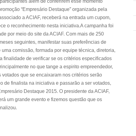
s participantes além de conferirem esse momento
a promoção “Empresário Destaque” organizada pela
associado a ACIAF, receberá na entrada um cupom,
ece o reconhecimento nesta iniciativa.A campanha foi
dade por meio do site da ACIAF. Com mais de 250
meses seguintes, manifestar suas preferências de
 uma comissão, formada por equipe técnica, diretoria,
finalidade de verificar se os critérios especificados
incipalmente no que tange a espirito empreendedor,
s votados que se encaixaram nos critérios serão
de finalista na iniciativa e passarão a ser votados,
do Empresário Destaque 2015. O presidente da ACIAF,
erá um grande evento e fizemos questão que os
nalizou.