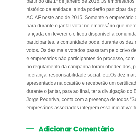
partir do dia 1º de janeiro de 2016.Os empresário
histórico da entidade, ainda poderão participar d
ACIAF neste ano de 2015. Somente o empresário 
para durante o jantar votar no empresário que mer
lançada em fevereiro e ficou disponível a comuni
participantes, a comunidade pode, durante os dez 
votos. Os dez mais votados passaram pelo crivo de
e empresários não participantes do processo, com a 
no regulamento da campanha foram obedecidos, pr
liderança, responsabilidade social, etc.Os dez mai
apresentados na ocasião e receberão um certificado 
durante o jantar, para ao final, ter a divulgação 
Jorge Pederiva, conta com a presença de todos “S
empresários associados integrem essa iniciativa” fi
Adicionar Comentário