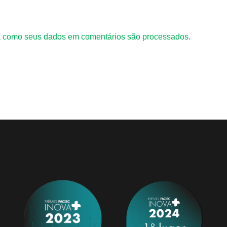
 como seus dados em comentários são processados
.