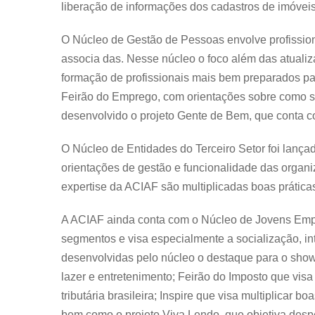
liberação de informações dos cadastros de imóveis
O Núcleo de Gestão de Pessoas envolve profissi
associa das. Nesse núcleo o foco além das atuali
formação de profissionais mais bem preparados pa
Feirão do Emprego, com orientações sobre como se 
desenvolvido o projeto Gente de Bem, que conta c
O Núcleo de Entidades do Terceiro Setor foi lançad
orientações de gestão e funcionalidade das organi
expertise da ACIAF são multiplicadas boas práticas
A ACIAF ainda conta com o Núcleo de Jovens Emp
segmentos e visa especialmente a socialização, in
desenvolvidas pelo núcleo o destaque para o sh
lazer e entretenimento; Feirão do Imposto que visa
tributária brasileira; Inspire que visa multiplicar 
bem como o projeto Viva Lendo, que objetiva desper