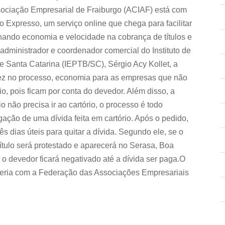
ssociação Empresarial de Fraiburgo (ACIAF) está com
 Expresso, um serviço online que chega para facilitar
nando economia e velocidade na cobrança de títulos e
dministrador e coordenador comercial do Instituto de
de Santa Catarina (IEPTB/SC), Sérgio Acy Kollet, a
dez no processo, economia para as empresas que não
o, pois ficam por conta do devedor. Além disso, a
 não precisa ir ao cartório, o processo é todo
lgação de uma dívida feita em cartório. Após o pedido,
ês dias úteis para quitar a dívida. Segundo ele, se o
ítulo será protestado e aparecerá no Serasa, Boa
, o devedor ficará negativado até a dívida ser paga.O
ceria com a Federação das Associações Empresariais