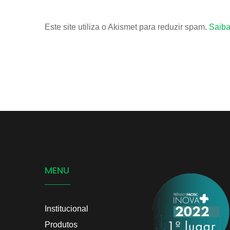
Este site utiliza o Akismet para reduzir spam.
Saiba
MENU
Institucional
Produtos