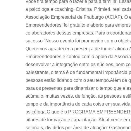
Você tira tempo para o lazer e para a família! Es
a psicóloga e coaching, Cristina Primieri, realizada
Associação Empresarial de Fraiburgo (ACIAF). O e
Empreendedores, foi gratuito e aberto para empres
colaboradores dessas empresas. Para o coordenad
sucesso “Nosso evento foi promovido com o objetivo
Queremos agradecer a presença de todos” afirma.A
Empreendedores e contou com o apoio da Associaçã
desenvolver a integração entre os núcleos, bem 
palestrante, o tema é de fundamental importância 
pessoas estão lidando com o seu tempo.Além de q
para os presentes para dinamizar o tempo que ele
acúmulo, muitas vezes, de função, as pessoas estã
tempo e da importância de cada coisa em sua vida 
psicóloga.O que é o PROGRAMA EMPREENDERO pr
pilares de formação e capacitação. Atualmente em
setoriais, divididos por área de atuação: Gastrono