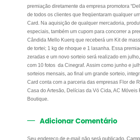
premiação diretamente da empresa promotora “Delí
de todos os clientes que freqüentaram qualquer u
Card. Na aquisição de qualquer mercadoria, produt
especiais, também um cupom para concorrer a premia
Cândida Mello Kuerq que receberá um Kit de massa
de tortei; 1 kg de nhoque e 1 lasanha. Essa premi
zeradas e um novo sorteio será realizado em julh
com 10 fotos da Cinegraf. Assim como junho e ju
sorteios mensais, ao final um grande sorteio, inte
Card conta com a parceria das empresas Flor de R
Casa do Artesão, Delícias da Vó Cida, AC Móveis
Boutique.
Adicionar Comentário
Seu endereço de e-mail não será publicado. Camp