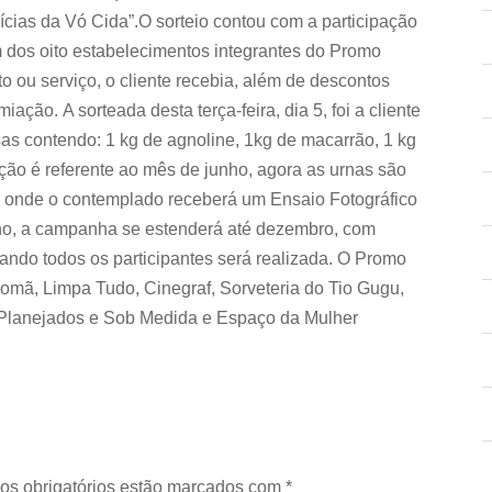
cias da Vó Cida”.O sorteio contou com a participação
m dos oito estabelecimentos integrantes do Promo
o ou serviço, o cliente recebia, além de descontos
ção. A sorteada desta terça-feira, dia 5, foi a cliente
s contendo: 1 kg de agnoline, 1kg de macarrão, 1 kg
ação é referente ao mês de junho, agora as urnas são
o, onde o contemplado receberá um Ensaio Fotográfico
lho, a campanha se estenderá até dezembro, com
grando todos os participantes será realizada. O Promo
omã, Limpa Tudo, Cinegraf, Sorveteria do Tio Gugu,
 Planejados e Sob Medida e Espaço da Mulher
os obrigatórios estão marcados com
*