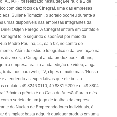
(ACIAF), foi realizado nesta terça-feira, dia 2 de
ico com dez fotos da Cinegraf, uma das empresas
cleos, Suliane Tomazini, o sorteio ocorreu durante a
as urnas disponíveis nas empresas integrantes da
i Dirlei Ostjen Perego. A Cinegraf entrará em contato e
 Cinegraf foi o segundo disponível por meio da
a Madre Paulina, 51, sala 02, no centro de
imento. Além do estúdio fotográfico e da revelação na
os diversos, a Cinegraf ainda produz book, álbuns,
agem a empresa realiza ainda edição de vídeo, aluga
, trabalhos para web, TV, clipes e muito mais.“Nosso
e e atendendo as expectativas que ele busca.
os contatos 49 3246 0110, 49 8831 5200 e o 49 8804
egraf.Próximo prêmio é da Casa do ArtesãoPara o mês
com o sorteio de um jogo de toalhas da empresa
rante do Núcleo de Empreendedores Individuais, é
ar é simples: basta adquirir qualquer produto em uma