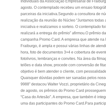
Individuais da Associação Empresarial de Fraiburgo 
agosto. O contemplado recebeu um ensaio fotográf
parceiras da iniciativa.Segundo a consultora de nú
realização da reunião do Núcleo “Juntamos todas 
iniciativa e realizamos o sorteio. O contemplado fo
realizará a entrega do prêmio” afirmou.O prêmio da
campanha Promo Card. A empresa que atende na Ru
Fraiburgo, é ampla e possui várias linhas de atend
hora, foto de documentos 3×4 e cobertura de event
fotolivros, lembranças e convites. Na área da film
telões e data show, procede com conversão de fitas
objetivo é bem atender o cliente, com pessoalidad
Quaisquer dúvidas podem ser sanadas pelos noss
9988” destacou Walter Vozzi, proprietário da Cin
de agosto, os prêmios do Promo Card prosseguem 
“Casa do Artesão”. A empresa, que também é integ
uma das participantes do Promo Card.Para particip