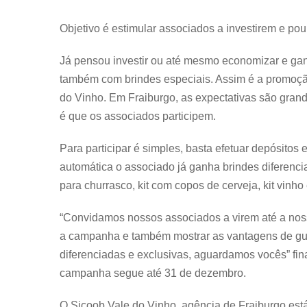
Objetivo é estimular associados a investirem e po
Já pensou investir ou até mesmo economizar e gan
também com brindes especiais. Assim é a promoçã
do Vinho. Em Fraiburgo, as expectativas são grand
é que os associados participem.
Para participar é simples, basta efetuar depósitos
automática o associado já ganha brindes diferencia
para churrasco, kit com copos de cerveja, kit vinho
“Convidamos nossos associados a virem até a noss
a campanha e também mostrar as vantagens de gua
diferenciadas e exclusivas, aguardamos vocês” fi
campanha segue até 31 de dezembro.
O Sicoob Vale do Vinho, agência de Fraiburgo est