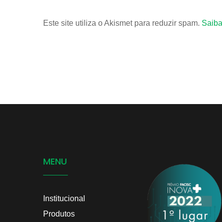
Este site utiliza o Akismet para reduzir spam.
Saiba
MENU
Institucional
Produtos