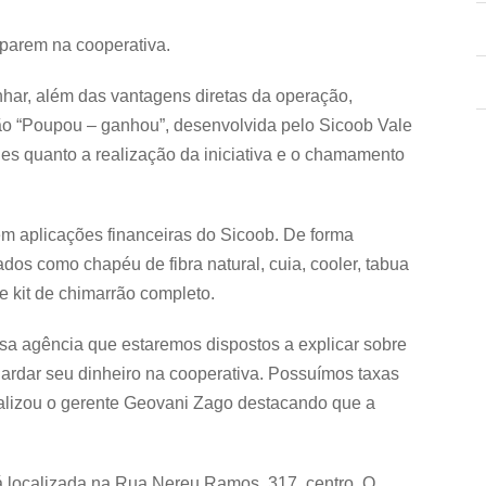
uparem na cooperativa.
har, além das vantagens diretas da operação,
o “Poupou – ganhou”, desenvolvida pelo Sicoob Vale
es quanto a realização da iniciativa e o chamamento
 em aplicações financeiras do Sicoob. De forma
dos como chapéu de fibra natural, cuia, cooler, tabua
 e kit de chimarrão completo.
a agência que estaremos dispostos a explicar sobre
rdar seu dinheiro na cooperativa. Possuímos taxas
nalizou o gerente Geovani Zago destacando que a
á localizada na Rua Nereu Ramos, 317, centro. O