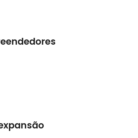
reendedores
 expansão